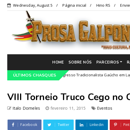
Wednesday, August 5
Página inicial
Hino RS
Envie
HOME
SOBRE NÓS
PARCEIROS
R
Programação do 68º Congresso Tradicionalista Gaúcho em Lajeado-RS
ÚLTIMOS CHASQUES
VIII Torneio Truco Cego no
Italo Dorneles
fevereiro 11, 2015
Eventos
Facebook
Twitter
Linkedin
Pint