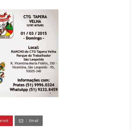
erest
Email