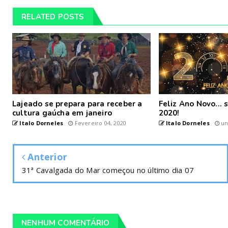
RELATED POSTS
Lajeado se prepara para receber a
Feliz Ano Novo...
cultura gaúcha em janeiro
2020!
Italo Dorneles
Fevereiro 04, 2020
Italo Dorneles
un
Anterior
31ª Cavalgada do Mar começou no último dia 07
NENHUM COMENTÁRIO