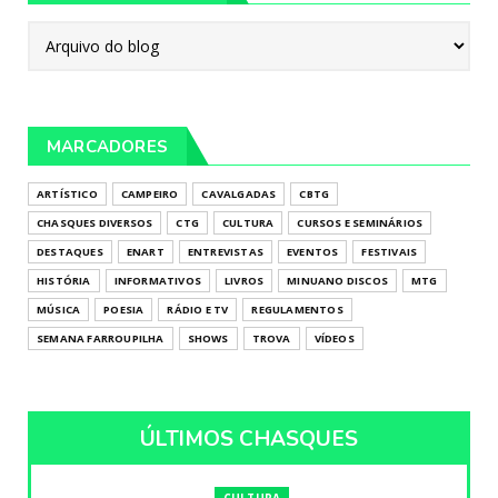
MARCADORES
ARTÍSTICO
CAMPEIRO
CAVALGADAS
CBTG
CHASQUES DIVERSOS
CTG
CULTURA
CURSOS E SEMINÁRIOS
DESTAQUES
ENART
ENTREVISTAS
EVENTOS
FESTIVAIS
HISTÓRIA
INFORMATIVOS
LIVROS
MINUANO DISCOS
MTG
MÚSICA
POESIA
RÁDIO E TV
REGULAMENTOS
SEMANA FARROUPILHA
SHOWS
TROVA
VÍDEOS
ÚLTIMOS CHASQUES