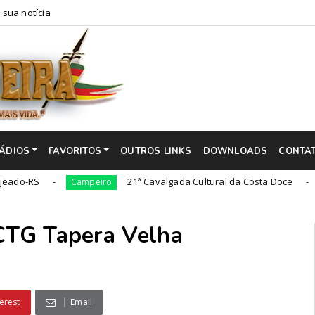
 sua notícia
ÁDIOS
FAVORITOS
OUTROS LINKS
DOWNLOADS
CONTA
21ª Cavalgada Cultural da Costa Doce
Campeiro
Campeir
 CTG Tapera Velha
erest
Email