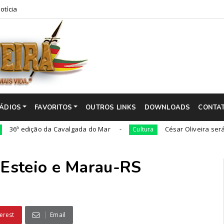
otícia
ÁDIOS
FAVORITOS
OUTROS LINKS
DOWNLOADS
CONTA
ção da Cavalgada do Mar
César Oliveira será nomeado '
Cultura
Esteio e Marau-RS
erest
Email