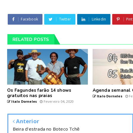
Facebook
Twitter
Linkedin
Pint
RELATED POSTS
Os Fagundes farão 14 shows
Agenda semanal 
gratuitos nas praias
Italo Dorneles
Fe
Italo Dorneles
Fevereiro 04, 2020
Anterior
Beira d'estrada no Boteco Tchê