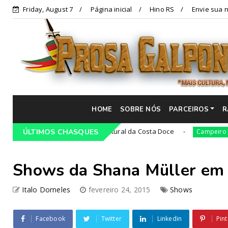
Friday, August 7
Página inicial
Hino RS
Envie sua n
HOME
SOBRE NÓS
PARCEIROS
R
21ª Cavalgada Cultural da Costa Doce
36ª edi
iro
ÚLTIMOS CHASQUES
Campeiro
Shows da Shana Müller em 
Italo Dorneles
fevereiro 24, 2015
Shows
Facebook
Twitter
Linkedin
Pint