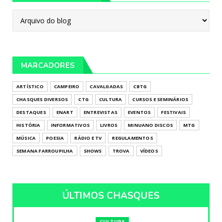
MARCADORES
ARTÍSTICO
CAMPEIRO
CAVALGADAS
CBTG
CHASQUES DIVERSOS
CTG
CULTURA
CURSOS E SEMINÁRIOS
DESTAQUES
ENART
ENTREVISTAS
EVENTOS
FESTIVAIS
HISTÓRIA
INFORMATIVOS
LIVROS
MINUANO DISCOS
MTG
MÚSICA
POESIA
RÁDIO E TV
REGULAMENTOS
SEMANA FARROUPILHA
SHOWS
TROVA
VÍDEOS
ÚLTIMOS CHASQUES