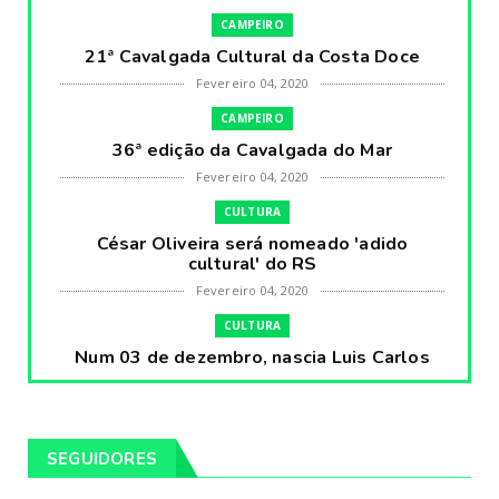
CAMPEIRO
21ª Cavalgada Cultural da Costa Doce
Fevereiro 04, 2020
CAMPEIRO
36ª edição da Cavalgada do Mar
Fevereiro 04, 2020
CULTURA
César Oliveira será nomeado 'adido
cultural' do RS
Fevereiro 04, 2020
CULTURA
Num 03 de dezembro, nascia Luis Carlos
Prestes, o Cavaleiro ...
Fevereiro 04, 2020
CULTURA
SEGUIDORES
Pintores da Temática Gauchesca - parte
VIII, por Léo Ribeir...