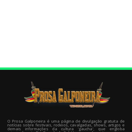
O Prosa Galponeira é uma página de divulgação gratuita de
notícias sobre festivais, rodeios, cavalgadas, shows, artigos e
demais informações da cultura 'gaucha', que engloba