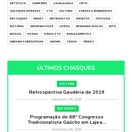
ARTÍSTICO
CAMPEIRO
CAVALGADAS
CBTG
CHASQUES DIVERSOS
CTG
CULTURA
CURSOS E SEMINÁRIOS
DESTAQUES
ENART
ENTREVISTAS
EVENTOS
FESTIVAIS
HISTÓRIA
INFORMATIVOS
LIVROS
MINUANO DISCOS
MTG
MÚSICA
POESIA
RÁDIO E TV
REGULAMENTOS
SEMANA FARROUPILHA
SHOWS
TROVA
VÍDEOS
ÚLTIMOS CHASQUES
CULTURA
Retrospectiva Gaudéria de 2019
Fevereiro 04, 2020
DESTAQUES
Programação do 68º Congresso
Tradicionalista Gaúcho em Lajea...
Fevereiro 04, 2020