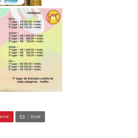
erest
Email