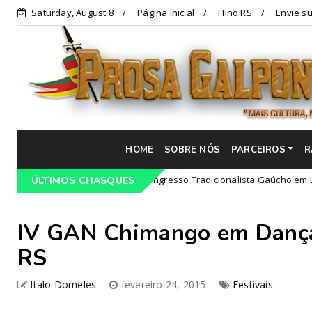
Saturday, August 8
Página inicial
Hino RS
Envie su
HOME
SOBRE NÓS
PARCEIROS
R
Programação do 68º Congresso Tradicionalista Gaúcho em Lajeado-RS
ÚLTIMOS CHASQUES
IV GAN Chimango em Dança
RS
Italo Dorneles
fevereiro 24, 2015
Festivais