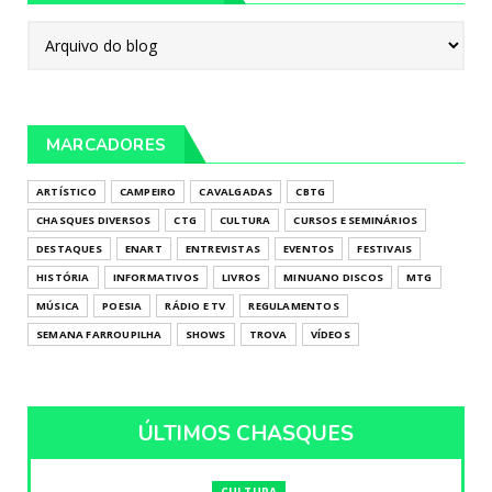
MARCADORES
ARTÍSTICO
CAMPEIRO
CAVALGADAS
CBTG
CHASQUES DIVERSOS
CTG
CULTURA
CURSOS E SEMINÁRIOS
DESTAQUES
ENART
ENTREVISTAS
EVENTOS
FESTIVAIS
HISTÓRIA
INFORMATIVOS
LIVROS
MINUANO DISCOS
MTG
MÚSICA
POESIA
RÁDIO E TV
REGULAMENTOS
SEMANA FARROUPILHA
SHOWS
TROVA
VÍDEOS
ÚLTIMOS CHASQUES