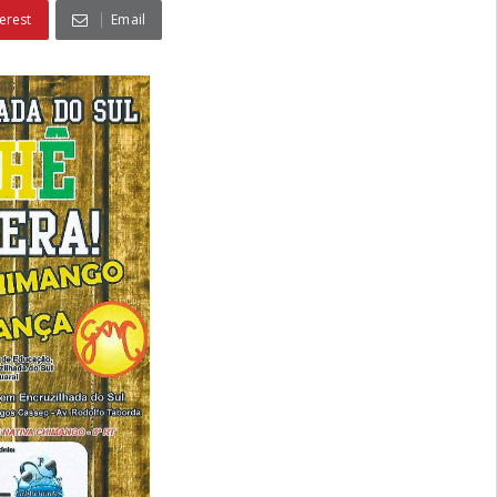
erest
Email