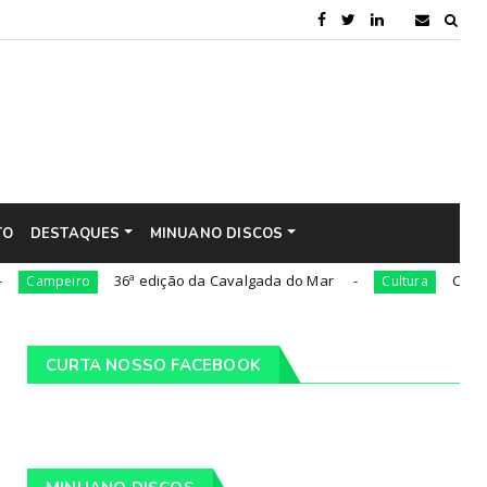
TO
DESTAQUES
MINUANO DISCOS
36ª edição da Cavalgada do Mar
César Oliveira 
iro
Cultura
CURTA NOSSO FACEBOOK