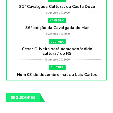
21ª Cavalgada Cultural da Costa Doce
Fevereiro 04, 2020
CAMPEIRO
36ª edição da Cavalgada do Mar
Fevereiro 04, 2020
CULTURA
César Oliveira será nomeado 'adido
cultural' do RS
Fevereiro 04, 2020
CULTURA
Num 03 de dezembro, nascia Luis Carlos
Prestes, o Cavaleiro ...
Fevereiro 04, 2020
CULTURA
SEGUIDORES
Pintores da Temática Gauchesca - parte
VIII, por Léo Ribeir...
Fevereiro 04, 2020