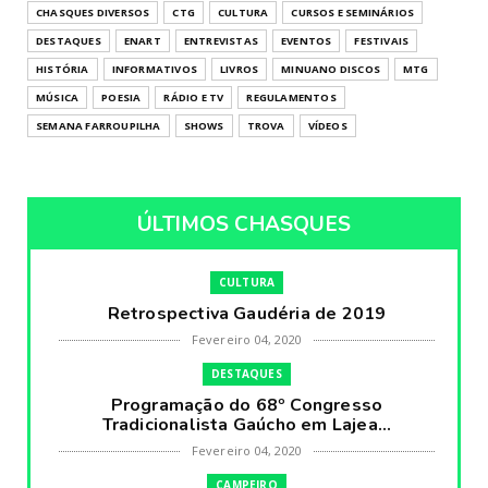
CHASQUES DIVERSOS
CTG
CULTURA
CURSOS E SEMINÁRIOS
DESTAQUES
ENART
ENTREVISTAS
EVENTOS
FESTIVAIS
HISTÓRIA
INFORMATIVOS
LIVROS
MINUANO DISCOS
MTG
MÚSICA
POESIA
RÁDIO E TV
REGULAMENTOS
SEMANA FARROUPILHA
SHOWS
TROVA
VÍDEOS
ÚLTIMOS CHASQUES
CULTURA
Retrospectiva Gaudéria de 2019
Fevereiro 04, 2020
DESTAQUES
Programação do 68º Congresso
Tradicionalista Gaúcho em Lajea...
Fevereiro 04, 2020
CAMPEIRO