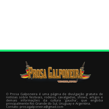
O Prosa Galponeira é uma página de divulgação gratuita de
notícias sobre festivais, rodeios, cavalgadas, shows, artigos e
demais informações da cultura 'gaucha', que engloba
principalmente Rio Grande do Sul, Uruguay e Argentina.
Contato: prosagalponeira@gmail.com