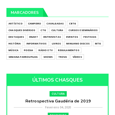
MARCADORES
ARTÍSTICO
CAMPEIRO
CAVALGADAS
CBTG
CHASQUES DIVERSOS
CTG
CULTURA
CURSOS E SEMINÁRIOS
DESTAQUES
ENART
ENTREVISTAS
EVENTOS
FESTIVAIS
HISTÓRIA
INFORMATIVOS
LIVROS
MINUANO DISCOS
MTG
MÚSICA
POESIA
RÁDIO E TV
REGULAMENTOS
SEMANA FARROUPILHA
SHOWS
TROVA
VÍDEOS
ÚLTIMOS CHASQUES
CULTURA
Retrospectiva Gaudéria de 2019
Fevereiro 04, 2020