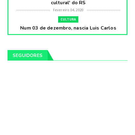
cultural' do RS
Fevereiro 04, 2020
CULTURA
Num 03 de dezembro, nascia Luis Carlos
Prestes, o Cavaleiro ...
Fevereiro 04, 2020
CULTURA
SEGUIDORES
Pintores da Temática Gauchesca - parte
VIII, por Léo Ribeir...
Fevereiro 04, 2020
CULTURA
Num dia 02 de janeiro de 1989 morria o
cantor missioneiro
Fevereiro 04, 2020
CAMPEIRO
Pelotas será sede da Festa Campeira do
Rio Grande do Sul
Fevereiro 04, 2020