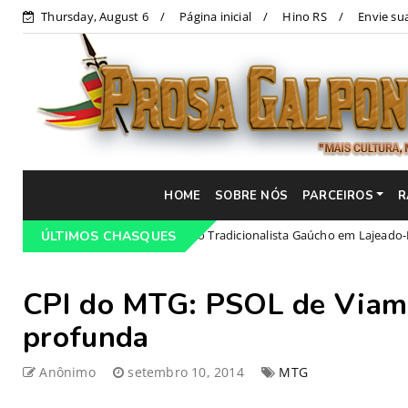
Thursday, August 6
Página inicial
Hino RS
Envie sua
HOME
SOBRE NÓS
PARCEIROS
R
ramação do 68º Congresso Tradicionalista Gaúcho em Lajeado-RS
ÚLTIMOS CHASQUES
CPI do MTG: PSOL de Viamã
profunda
Anônimo
setembro 10, 2014
MTG