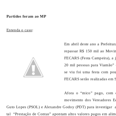
Partidos foram ao MP
Entenda o caso
:
Em abril deste ano a Prefeitu
repassar R$ 150 mil ao Movim
FECARS (Festa Campeira), a jus
20 mil pessoas para Viamão” 
se viu foi uma festa com po
FECARS serão realizadas em S
Afora o “mico” pago, com di
movimento dos Vereadores Ed
Guto Lopes (PSOL) e Alexandre Godoy (PDT) para investigar a 
tal “Prestação de Contas” apontam altos valores pagos em alim