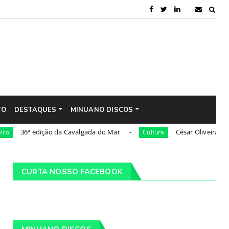
TO
DESTAQUES
MINUANO DISCOS
 edição da Cavalgada do Mar
César Oliveira será nomeado
Cultura
CURTA NOSSO FACEBOOK