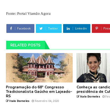
Fonte: Portal Viamão Agora
Facebook
Twitter
Linkedin
Pint
RELATED POSTS
Programação do 68º Congresso
Conheça as candid
Tradicionalista Gaúcho em Lajeado-
presidência de Cu
RS
Italo Dorneles
Fev
Italo Dorneles
Fevereiro 04, 2020