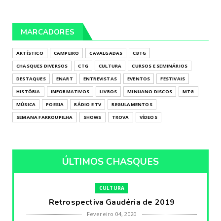
MARCADORES
ARTÍSTICO
CAMPEIRO
CAVALGADAS
CBTG
CHASQUES DIVERSOS
CTG
CULTURA
CURSOS E SEMINÁRIOS
DESTAQUES
ENART
ENTREVISTAS
EVENTOS
FESTIVAIS
HISTÓRIA
INFORMATIVOS
LIVROS
MINUANO DISCOS
MTG
MÚSICA
POESIA
RÁDIO E TV
REGULAMENTOS
SEMANA FARROUPILHA
SHOWS
TROVA
VÍDEOS
ÚLTIMOS CHASQUES
CULTURA
Retrospectiva Gaudéria de 2019
Fevereiro 04, 2020