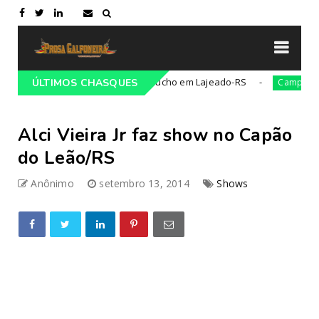
Congresso Tradicionalista Gaúcho em Lajeado-RS
21
ÚLTIMOS CHASQUES
Campeiro
Alci Vieira Jr faz show no Capão
do Leão/RS
Anônimo
setembro 13, 2014
Shows