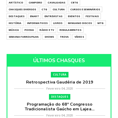
ARTÍSTICO
CAMPEIRO
CAVALGADAS
CBTG
CHASQUES DIVERSOS
CTG
CULTURA
CURSOS E SEMINÁRIOS
DESTAQUES
ENART
ENTREVISTAS
EVENTOS
FESTIVAIS
HISTÓRIA
INFORMATIVOS
LIVROS
MINUANO DISCOS
MTG
MÚSICA
POESIA
RÁDIO E TV
REGULAMENTOS
SEMANA FARROUPILHA
SHOWS
TROVA
VÍDEOS
ÚLTIMOS CHASQUES
CULTURA
Retrospectiva Gaudéria de 2019
Fevereiro 04, 2020
DESTAQUES
Programação do 68º Congresso
Tradicionalista Gaúcho em Lajea...
Fevereiro 04, 2020