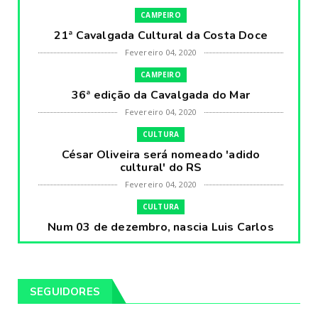
CAMPEIRO
21ª Cavalgada Cultural da Costa Doce
Fevereiro 04, 2020
CAMPEIRO
36ª edição da Cavalgada do Mar
Fevereiro 04, 2020
CULTURA
César Oliveira será nomeado 'adido
cultural' do RS
Fevereiro 04, 2020
CULTURA
Num 03 de dezembro, nascia Luis Carlos
Prestes, o Cavaleiro ...
Fevereiro 04, 2020
CULTURA
SEGUIDORES
Pintores da Temática Gauchesca - parte
VIII, por Léo Ribeir...