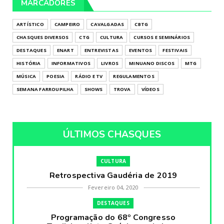
MARCADORES
ARTÍSTICO
CAMPEIRO
CAVALGADAS
CBTG
CHASQUES DIVERSOS
CTG
CULTURA
CURSOS E SEMINÁRIOS
DESTAQUES
ENART
ENTREVISTAS
EVENTOS
FESTIVAIS
HISTÓRIA
INFORMATIVOS
LIVROS
MINUANO DISCOS
MTG
MÚSICA
POESIA
RÁDIO E TV
REGULAMENTOS
SEMANA FARROUPILHA
SHOWS
TROVA
VÍDEOS
ÚLTIMOS CHASQUES
CULTURA
Retrospectiva Gaudéria de 2019
Fevereiro 04, 2020
DESTAQUES
Programação do 68º Congresso