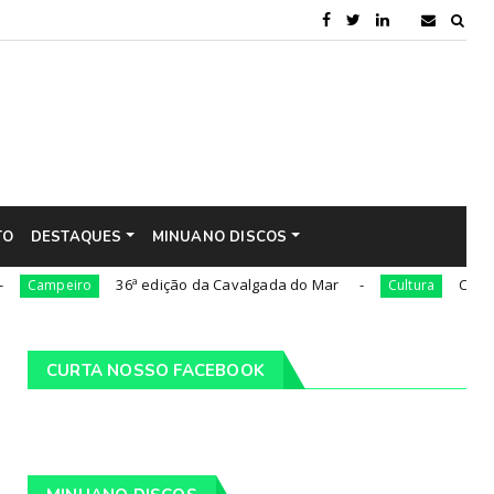
TO
DESTAQUES
MINUANO DISCOS
36ª edição da Cavalgada do Mar
César Oliveira
iro
Cultura
CURTA NOSSO FACEBOOK