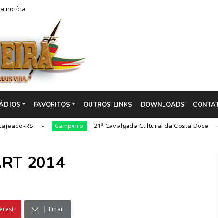
a notícia
ÁDIOS
FAVORITOS
OUTROS LINKS
DOWNLOADS
CONTA
S
21ª Cavalgada Cultural da Costa Doce
Campeiro
Campe
ART 2014
erest
Email