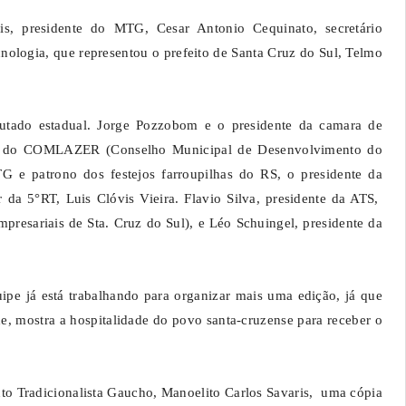
s, presidente do MTG, Cesar Antonio Cequinato, secretário
nologia, que representou o prefeito de Santa Cruz do Sul, Telmo
utado estadual. Jorge Pozzobom e o presidente da camara de
nte do COMLAZER (Conselho Municipal de Desenvolvimento do
 e patrono dos festejos farroupilhas do RS, o presidente da
a 5°RT, Luis Clóvis Vieira. Flavio Silva, presidente da ATS,
resariais de Sta. Cruz do Sul), e Léo Schuingel, presidente da
pe já está trabalhando para organizar mais uma edição, já que
de, mostra a hospitalidade do povo santa-cruzense para receber o
o Tradicionalista Gaucho, Manoelito Carlos Savaris, uma cópia