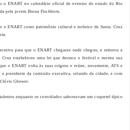
iu o ENART no calendário oficial de eventos do estado do Rio
ida pela jovem Bruna Fischborn.
do o ENART como patrimônio cultural e turístico de Santa. Cruz
rin.
ecutiva para que o ENART chegasse onde chegou, e reiterou a
Cruz estabeleceu uma lei que destaca o festival e mostra sua
r que o ENART volta às suas origens e reúne, novamente, ATS e
r o presidente da comissão executiva, oriundo da cidade, e com
 Clóvis Ghewer.
 talentos enquanto os convidados saboreavam um coquetel típico