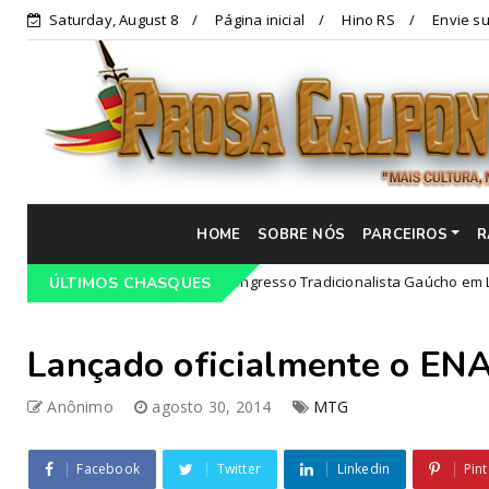
Saturday, August 8
Página inicial
Hino RS
Envie su
HOME
SOBRE NÓS
PARCEIROS
R
Programação do 68º Congresso Tradicionalista Gaúcho em Lajeado-R
ÚLTIMOS CHASQUES
Lançado oficialmente o EN
Anônimo
agosto 30, 2014
MTG
Facebook
Twitter
Linkedin
Pint