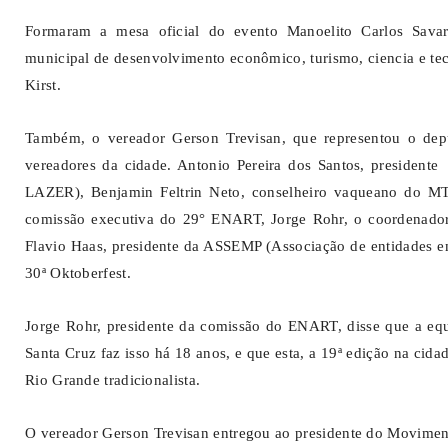
Formaram a mesa oficial do evento Manoelito Carlos Savari
municipal de desenvolvimento econômico, turismo, ciencia e tec
Kirst.
Também, o vereador Gerson Trevisan, que representou o dep
vereadores da cidade. Antonio Pereira dos Santos, preside
LAZER), Benjamin Feltrin Neto, conselheiro vaqueano do MTG
comissão executiva do 29° ENART, Jorge Rohr, o coordenador d
Flavio Haas, presidente da ASSEMP (Associação de entidades emp
30ª Oktoberfest.
Jorge Rohr, presidente da comissão do ENART, disse que a equi
Santa Cruz faz isso há 18 anos, e que esta, a 19ª edição na cida
Rio Grande tradicionalista.
O vereador Gerson Trevisan entregou ao presidente do Moviment