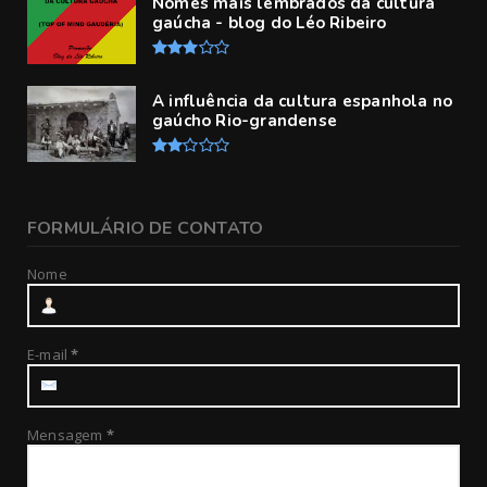
Nomes mais lembrados da cultura
gaúcha - blog do Léo Ribeiro
A influência da cultura espanhola no
gaúcho Rio-grandense
FORMULÁRIO DE CONTATO
Nome
E-mail
*
Mensagem
*