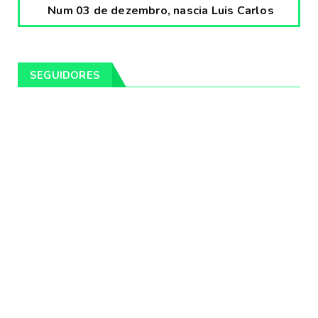
Num 03 de dezembro, nascia Luis Carlos
Prestes, o Cavaleiro ...
Fevereiro 04, 2020
CULTURA
SEGUIDORES
Pintores da Temática Gauchesca - parte
VIII, por Léo Ribeir...
Fevereiro 04, 2020
CULTURA
Num dia 02 de janeiro de 1989 morria o
cantor missioneiro
Fevereiro 04, 2020
CAMPEIRO
Pelotas será sede da Festa Campeira do
Rio Grande do Sul
Fevereiro 04, 2020
DESTAQUES
Os Fagundes farão 14 shows gratuitos nas
praias