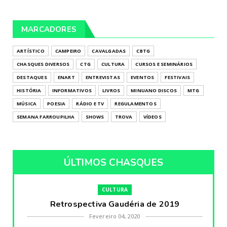
MARCADORES
ARTÍSTICO
CAMPEIRO
CAVALGADAS
CBTG
CHASQUES DIVERSOS
CTG
CULTURA
CURSOS E SEMINÁRIOS
DESTAQUES
ENART
ENTREVISTAS
EVENTOS
FESTIVAIS
HISTÓRIA
INFORMATIVOS
LIVROS
MINUANO DISCOS
MTG
MÚSICA
POESIA
RÁDIO E TV
REGULAMENTOS
SEMANA FARROUPILHA
SHOWS
TROVA
VÍDEOS
ÚLTIMOS CHASQUES
CULTURA
Retrospectiva Gaudéria de 2019
Fevereiro 04, 2020