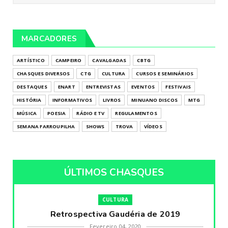
MARCADORES
ARTÍSTICO
CAMPEIRO
CAVALGADAS
CBTG
CHASQUES DIVERSOS
CTG
CULTURA
CURSOS E SEMINÁRIOS
DESTAQUES
ENART
ENTREVISTAS
EVENTOS
FESTIVAIS
HISTÓRIA
INFORMATIVOS
LIVROS
MINUANO DISCOS
MTG
MÚSICA
POESIA
RÁDIO E TV
REGULAMENTOS
SEMANA FARROUPILHA
SHOWS
TROVA
VÍDEOS
ÚLTIMOS CHASQUES
CULTURA
Retrospectiva Gaudéria de 2019
Fevereiro 04, 2020