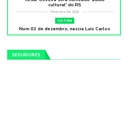
cultural' do RS
Fevereiro 04, 2020
CULTURA
Num 03 de dezembro, nascia Luis Carlos
Prestes, o Cavaleiro ...
Fevereiro 04, 2020
CULTURA
SEGUIDORES
Pintores da Temática Gauchesca - parte
VIII, por Léo Ribeir...
Fevereiro 04, 2020
CULTURA
Num dia 02 de janeiro de 1989 morria o
cantor missioneiro
Fevereiro 04, 2020
CAMPEIRO
Pelotas será sede da Festa Campeira do
Rio Grande do Sul