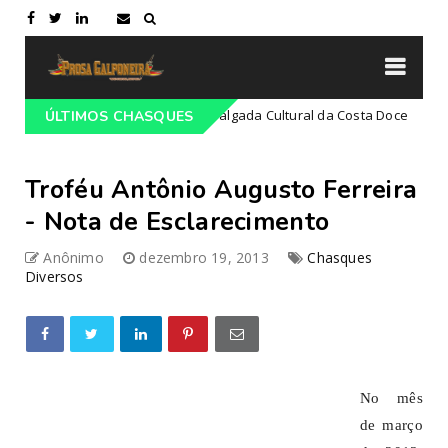
S
21ª Cavalgada Cultural da Costa Doce
ÚLTIMOS CHASQUES
Campeiro
Campe
Troféu Antônio Augusto Ferreira
- Nota de Esclarecimento
Anônimo
dezembro 19, 2013
Chasques
Diversos
No mês
de março