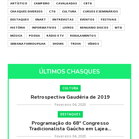
ARTÍSTICO
CAMPEIRO
CAVALGADAS
CBTG
CHASQUES DIVERSOS
CTG
CULTURA
CURSOS E SEMINÁRIOS
DESTAQUES
ENART
ENTREVISTAS
EVENTOS
FESTIVAIS
HISTÓRIA
INFORMATIVOS
LIVROS
MINUANO DISCOS
MTG
MÚSICA
POESIA
RÁDIO E TV
REGULAMENTOS
SEMANA FARROUPILHA
SHOWS
TROVA
VÍDEOS
ÚLTIMOS CHASQUES
CULTURA
Retrospectiva Gaudéria de 2019
Fevereiro 04, 2020
DESTAQUES
Programação do 68º Congresso
Tradicionalista Gaúcho em Lajea...
Fevereiro 04, 2020