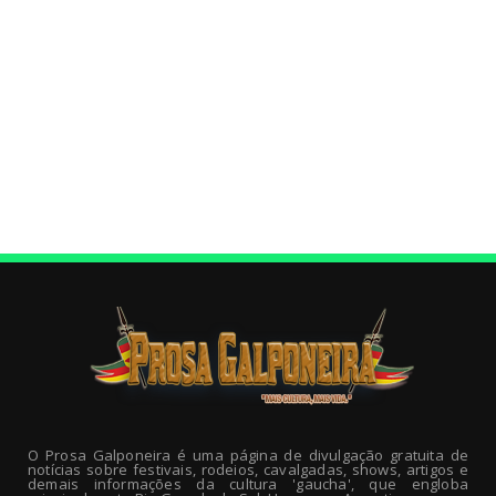
O Prosa Galponeira é uma página de divulgação gratuita de
notícias sobre festivais, rodeios, cavalgadas, shows, artigos e
demais informações da cultura 'gaucha', que engloba