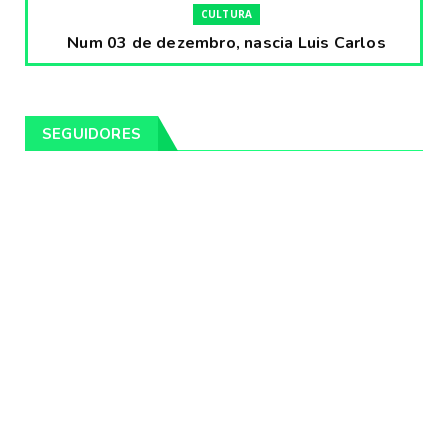
CULTURA
Num 03 de dezembro, nascia Luis Carlos
Prestes, o Cavaleiro ...
Fevereiro 04, 2020
CULTURA
SEGUIDORES
Pintores da Temática Gauchesca - parte
VIII, por Léo Ribeir...
Fevereiro 04, 2020
CULTURA
Num dia 02 de janeiro de 1989 morria o
cantor missioneiro
Fevereiro 04, 2020
CAMPEIRO
Pelotas será sede da Festa Campeira do
Rio Grande do Sul
Fevereiro 04, 2020
DESTAQUES