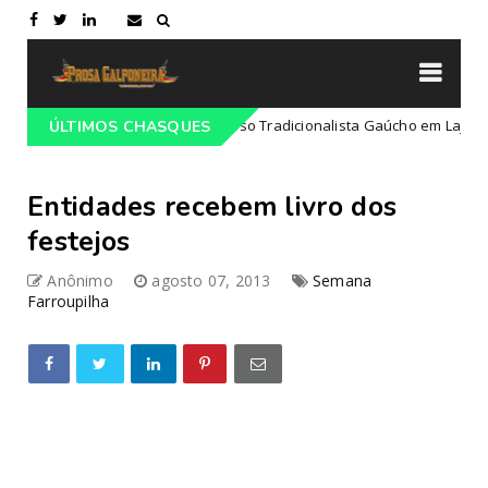
Programação do 68º Congresso Tradicionalista Gaúcho em Lajeado-RS
ÚLTIMOS CHASQUES
Entidades recebem livro dos
festejos
Anônimo
agosto 07, 2013
Semana
Farroupilha