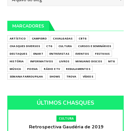
MARCADORES
ARTÍSTICO
CAMPEIRO
CAVALGADAS
CBTG
CHASQUES DIVERSOS
CTG
CULTURA
CURSOS E SEMINÁRIOS
DESTAQUES
ENART
ENTREVISTAS
EVENTOS
FESTIVAIS
HISTÓRIA
INFORMATIVOS
LIVROS
MINUANO DISCOS
MTG
MÚSICA
POESIA
RÁDIO E TV
REGULAMENTOS
SEMANA FARROUPILHA
SHOWS
TROVA
VÍDEOS
ÚLTIMOS CHASQUES
CULTURA
Retrospectiva Gaudéria de 2019