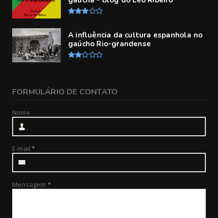
gaúcha - blog do Léo Ribeiro
A influência da cultura espanhola no
gaúcho Rio-grandense
FORMULÁRIO DE CONTATO
Nome
E-mail
*
Mensagem
*