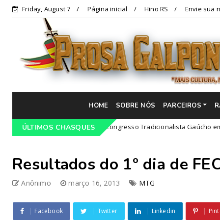
Friday, August 7
Página inicial
Hino RS
Envie sua n
HOME
SOBRE NÓS
PARCEIROS
R
Programação do 68º Congresso Tradicionalista Gaúcho em Lajeado
s
ÚLTIMOS CHASQUES
Resultados do 1º dia de F
Anônimo
março 16, 2013
MTG
Facebook
Twitter
Linkedin
Pint