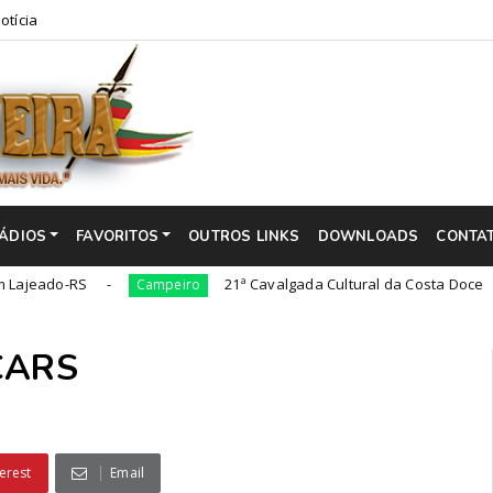
otícia
ÁDIOS
FAVORITOS
OUTROS LINKS
DOWNLOADS
CONTA
-RS
21ª Cavalgada Cultural da Costa Doce
Campeiro
Cam
ECARS
erest
Email