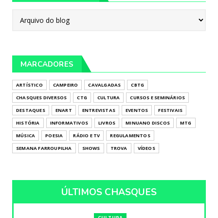
MARCADORES
ARTÍSTICO
CAMPEIRO
CAVALGADAS
CBTG
CHASQUES DIVERSOS
CTG
CULTURA
CURSOS E SEMINÁRIOS
DESTAQUES
ENART
ENTREVISTAS
EVENTOS
FESTIVAIS
HISTÓRIA
INFORMATIVOS
LIVROS
MINUANO DISCOS
MTG
MÚSICA
POESIA
RÁDIO E TV
REGULAMENTOS
SEMANA FARROUPILHA
SHOWS
TROVA
VÍDEOS
ÚLTIMOS CHASQUES