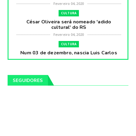
Fevereiro 04, 2020
CULTURA
César Oliveira será nomeado 'adido
cultural' do RS
Fevereiro 04, 2020
CULTURA
Num 03 de dezembro, nascia Luis Carlos
Prestes, o Cavaleiro ...
Fevereiro 04, 2020
CULTURA
SEGUIDORES
Pintores da Temática Gauchesca - parte
VIII, por Léo Ribeir...
Fevereiro 04, 2020
CULTURA
Num dia 02 de janeiro de 1989 morria o
cantor missioneiro
Fevereiro 04, 2020