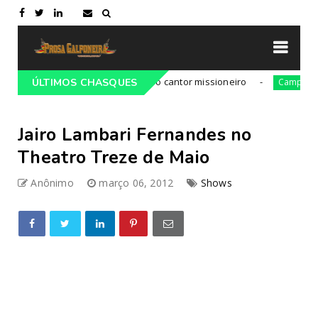
 02 de janeiro de 1989 morria o cantor missioneiro
P
ÚLTIMOS CHASQUES
Campeiro
Jairo Lambari Fernandes no
Theatro Treze de Maio
Anônimo
março 06, 2012
Shows