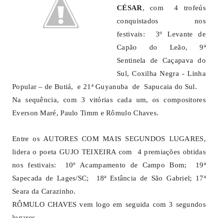
CÉSAR
, com 4 trofeús
conquistados nos
festivais: 3º Levante de
Capão do Leão, 9ª
Sentinela de Caçapava do
Sul, Coxilha Negra - Linha
Popular – de Butiá, e 21ª Guyanuba de Sapucaia do Sul.
Na sequência, com 3 vitórias cada um, os compositores
Everson Maré, Paulo Timm e Rômulo Chaves.
Entre os AUTORES COM MAIS SEGUNDOS LUGARES,
lidera o poeta GUJO TEIXEIRA com 4 premiações obtidas
nos festivais: 10º Acampamento de Campo Bom; 19ª
Sapecada de Lages/SC; 18ª Estância de São Gabriel; 17ª
Seara da Carazinho.
RÔMULO CHAVES vem logo em seguida com 3 segundos
lugares.