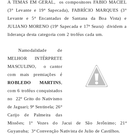
A TEMAS EM GERAL, os compositores FABIO MACIEL
(3º Levante e 19ª Sapecada), FABRÍCIO MARQUES (3º
Levante e 5ª Encantadas de Santana da Boa Vista) e
JULIANO MORENO (19ª Sapecada e 17ª Seara) dividem a
liderança desta categoria com 2 troféus cada um.
Na
modalidade de
MELHOR INTÉRPRETE
MASCULINO, o cantor
com mais premiações é
ROBLEDO MARTINS
,
com 6 troféus conquistados
no 22º Grito do Nativismo
de Jaguari; 9ª Sentinela; 26º
Carijo de Palmeira das
Missões; 1º Vozes do Jacui de São Jerônimo; 21ª
Guyanuba; 3ª Convenção Nativista de Julio de Castilhos.