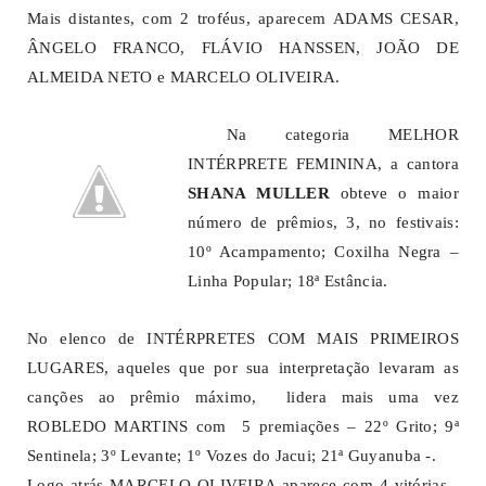
Mais distantes, com 2 troféus, aparecem ADAMS CESAR,
ÂNGELO FRANCO, FLÁVIO HANSSEN, JOÃO DE
ALMEIDA NETO e MARCELO OLIVEIRA.
Na categoria MELHOR
INTÉRPRETE FEMININA, a cantora
SHANA MULLER
obteve o maior
número de prêmios, 3, no festivais:
10º Acampamento; Coxilha Negra –
Linha Popular; 18ª Estância.
No elenco de INTÉRPRETES COM MAIS PRIMEIROS
LUGARES, aqueles que por sua interpretação levaram as
canções ao prêmio máximo, lidera mais uma vez
ROBLEDO MARTINS com 5 premiações – 22º Grito; 9ª
Sentinela; 3º Levante; 1º Vozes do Jacui; 21ª Guyanuba -.
Logo atrás MARCELO OLIVEIRA aparece com 4 vitórias -