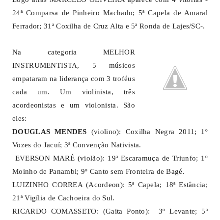
24ª Comparsa de Pinheiro Machado; 5ª Capela de Amaral
Ferrador; 31ª Coxilha de Cruz Alta e 5ª Ronda de Lajes/SC-.
N
a categoria MELHOR
INSTRUMENTISTA, 5 músicos
empataram na liderança com 3 troféus
cada um. Um violinista, três
acordeonistas e um violonista. São
eles:
DOUGLAS MENDES
(violino): Coxilha Negra 2011; 1º
Vozes do Jacuí; 3ª Convenção Nativista.
EVERSON MARÉ (violão): 19ª Escaramuça de Triunfo; 1º
Moinho de Panambi; 9º Canto sem Fronteira de Bagé.
LUIZINHO CORREA (Acordeon): 5ª Capela; 18ª Estância;
21ª Vigília de Cachoeira do Sul.
RICARDO COMASSETO: (Gaita Ponto): 3º Levante; 5ª