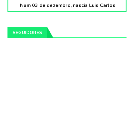
Num 03 de dezembro, nascia Luis Carlos
Prestes, o Cavaleiro ...
Fevereiro 04, 2020
CULTURA
SEGUIDORES
Pintores da Temática Gauchesca - parte
VIII, por Léo Ribeir...
Fevereiro 04, 2020
CULTURA
Num dia 02 de janeiro de 1989 morria o
cantor missioneiro
Fevereiro 04, 2020
CAMPEIRO
Pelotas será sede da Festa Campeira do
Rio Grande do Sul
Fevereiro 04, 2020
DESTAQUES
Os Fagundes farão 14 shows gratuitos nas
praias