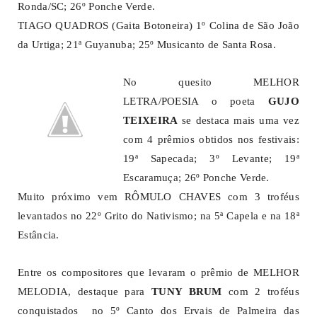
Ronda/SC; 26º Ponche Verde.
TIAGO QUADROS (Gaita Botoneira) 1º Colina de São João
da Urtiga; 21ª Guyanuba; 25º Musicanto de Santa Rosa.
No quesito MELHOR
LETRA/POESIA o poeta
GUJO
TEIXEIRA
se destaca mais uma vez
com 4 prêmios obtidos nos festivais:
19ª Sapecada; 3º Levante; 19ª
Escaramuça; 26º Ponche Verde.
Muito próximo vem RÔMULO CHAVES com 3 troféus
levantados no 22º Grito do Nativismo; na 5ª Capela e na 18ª
Estância.
Entre os compositores que levaram o prêmio de MELHOR
MELODIA, destaque para
TUNY BRUM
com 2 troféus
conquistados no 5º Canto dos Ervais de Palmeira das