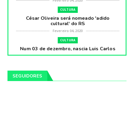
Fevereiro 04, 2020
CULTURA
César Oliveira será nomeado 'adido
cultural' do RS
Fevereiro 04, 2020
CULTURA
Num 03 de dezembro, nascia Luis Carlos
Prestes, o Cavaleiro ...
Fevereiro 04, 2020
CULTURA
SEGUIDORES
Pintores da Temática Gauchesca - parte
VIII, por Léo Ribeir...
Fevereiro 04, 2020
CULTURA
Num dia 02 de janeiro de 1989 morria o
cantor missioneiro
Fevereiro 04, 2020
CAMPEIRO