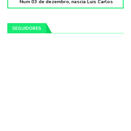
Num 03 de dezembro, nascia Luis Carlos
Prestes, o Cavaleiro ...
Fevereiro 04, 2020
CULTURA
SEGUIDORES
Pintores da Temática Gauchesca - parte
VIII, por Léo Ribeir...
Fevereiro 04, 2020
CULTURA
Num dia 02 de janeiro de 1989 morria o
cantor missioneiro
Fevereiro 04, 2020
CAMPEIRO
Pelotas será sede da Festa Campeira do
Rio Grande do Sul
Fevereiro 04, 2020
DESTAQUES
Os Fagundes farão 14 shows gratuitos nas
praias