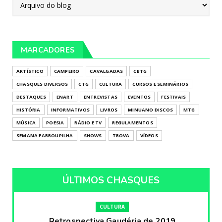
MARCADORES
ARTÍSTICO
CAMPEIRO
CAVALGADAS
CBTG
CHASQUES DIVERSOS
CTG
CULTURA
CURSOS E SEMINÁRIOS
DESTAQUES
ENART
ENTREVISTAS
EVENTOS
FESTIVAIS
HISTÓRIA
INFORMATIVOS
LIVROS
MINUANO DISCOS
MTG
MÚSICA
POESIA
RÁDIO E TV
REGULAMENTOS
SEMANA FARROUPILHA
SHOWS
TROVA
VÍDEOS
ÚLTIMOS CHASQUES
CULTURA
Retrospectiva Gaudéria de 2019