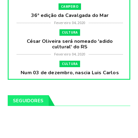
CAMPEIRO
36ª edição da Cavalgada do Mar
Fevereiro 04, 2020
CULTURA
César Oliveira será nomeado 'adido
cultural' do RS
Fevereiro 04, 2020
CULTURA
Num 03 de dezembro, nascia Luis Carlos
Prestes, o Cavaleiro ...
Fevereiro 04, 2020
CULTURA
SEGUIDORES
Pintores da Temática Gauchesca - parte
VIII, por Léo Ribeir...
Fevereiro 04, 2020
CULTURA
Num dia 02 de janeiro de 1989 morria o