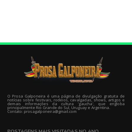
O Prosa Galponeira é uma página de divulgação gratuita de
notícias sobre festivais, rodeios, cavalgadas, shows, artigos e
demais informações da cultura 'gaucha', que engloba
principalmente Rio Grande do Sul, Uruguay e Argentina.
Contato: prosagalponeira@gmail.com
POSTAGENS MAIS VISITADAS NO ANO