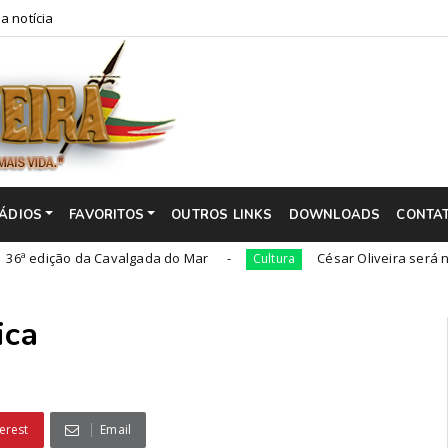
a notícia
ÁDIOS
FAVORITOS
OUTROS LINKS
DOWNLOADS
CONTA
ão da Cavalgada do Mar
César Oliveira será nomeado 'a
Cultura
ica
erest
Email