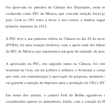
Foi aprovada no plenário da Câmara dos Deputados, nesta ter
conhecida como PEC da Música, que concede isenção fiscal p
país. Com os 393 votos a favor e seis contra, a matéria segu
primeiro semestre de 2012.
A PEC teve a sua primeira vitória na Câmara no dia 29 de nov
(PT/RS), foi uma votação histórica, com o apoio total dos líder
da PEC da Música, que representou um grau de unidade, de parcer
A aprovação da PEC, em segundo turno na Câmara, foi comem
reuniram na Casa, em ato político e artístico, e fecharam o co
que vem, em comemoração à aprovação da proposta, momento es
vai garantir a isenção de impostos para a produção de CDs e DVDs
Em nome dos artistas, a cantora Fafá de Belém agradeceu 
considerados apenas os animadores. Então, com a votação da P