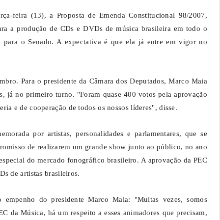
ça-feira (13), a Proposta de Emenda Constitucional 98/2007,
ara a produção de CDs e DVDs de música brasileira em todo o
e para o Senado. A expectativa é que ela já entre em vigor no
embro. Para o presidente da Câmara dos Deputados, Marco Maia
es, já no primeiro turno. "Foram quase 400 votos pela aprovação
ia e de cooperação de todos os nossos líderes", disse.
orada por artistas, personalidades e parlamentares, que se
mpromisso de realizarem um grande show junto ao público, no ano
pecial do mercado fonográfico brasileiro. A aprovação da PEC
 de artistas brasileiros.
o empenho do presidente Marco Maia: "Muitas vezes, somos
EC da Música, há um respeito a esses animadores que precisam,