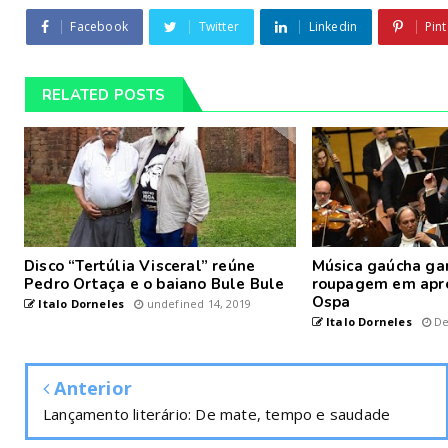
Facebook
Twitter
Linkedin
Pint
RELATED POSTS
Disco “Tertúlia Visceral” reúne
Música gaúcha ga
Pedro Ortaça e o baiano Bule Bule
roupagem em apr
Ospa
Italo Dorneles
undefined 14, 2019
Italo Dorneles
De
Anterior
Lançamento literário: De mate, tempo e saudade