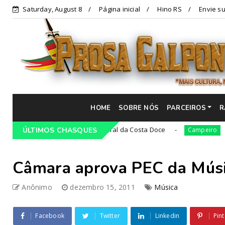
Saturday, August 8
Página inicial
Hino RS
Envie su
HOME
SOBRE NÓS
PARCEIROS
R
21ª Cavalgada Cultural da Costa Doce
36ª ediç
ro
ÚLTIMOS CHASQUES
Campeiro
Câmara aprova PEC da Mús
Anônimo
dezembro 15, 2011
Música
Facebook
Twitter
Linkedin
Pint