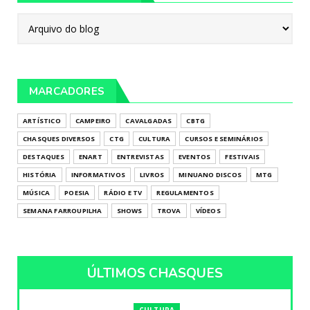
MARCADORES
ARTÍSTICO
CAMPEIRO
CAVALGADAS
CBTG
CHASQUES DIVERSOS
CTG
CULTURA
CURSOS E SEMINÁRIOS
DESTAQUES
ENART
ENTREVISTAS
EVENTOS
FESTIVAIS
HISTÓRIA
INFORMATIVOS
LIVROS
MINUANO DISCOS
MTG
MÚSICA
POESIA
RÁDIO E TV
REGULAMENTOS
SEMANA FARROUPILHA
SHOWS
TROVA
VÍDEOS
ÚLTIMOS CHASQUES