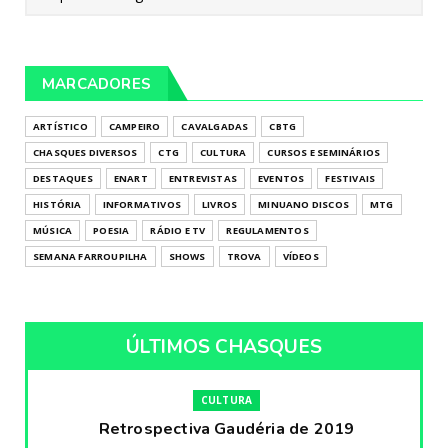
MARCADORES
ARTÍSTICO
CAMPEIRO
CAVALGADAS
CBTG
CHASQUES DIVERSOS
CTG
CULTURA
CURSOS E SEMINÁRIOS
DESTAQUES
ENART
ENTREVISTAS
EVENTOS
FESTIVAIS
HISTÓRIA
INFORMATIVOS
LIVROS
MINUANO DISCOS
MTG
MÚSICA
POESIA
RÁDIO E TV
REGULAMENTOS
SEMANA FARROUPILHA
SHOWS
TROVA
VÍDEOS
ÚLTIMOS CHASQUES
CULTURA
Retrospectiva Gaudéria de 2019