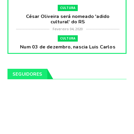
CULTURA
César Oliveira será nomeado 'adido
cultural' do RS
Fevereiro 04, 2020
CULTURA
Num 03 de dezembro, nascia Luis Carlos
Prestes, o Cavaleiro ...
Fevereiro 04, 2020
CULTURA
SEGUIDORES
Pintores da Temática Gauchesca - parte
VIII, por Léo Ribeir...
Fevereiro 04, 2020
CULTURA
Num dia 02 de janeiro de 1989 morria o
cantor missioneiro
Fevereiro 04, 2020
CAMPEIRO