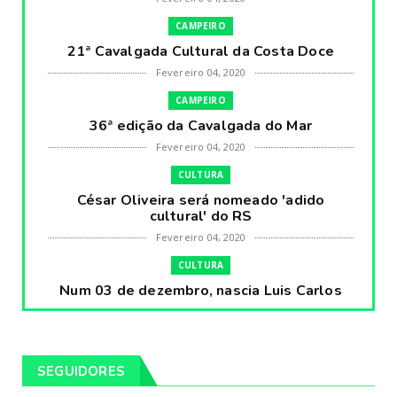
CAMPEIRO
21ª Cavalgada Cultural da Costa Doce
Fevereiro 04, 2020
CAMPEIRO
36ª edição da Cavalgada do Mar
Fevereiro 04, 2020
CULTURA
César Oliveira será nomeado 'adido
cultural' do RS
Fevereiro 04, 2020
CULTURA
Num 03 de dezembro, nascia Luis Carlos
Prestes, o Cavaleiro ...
Fevereiro 04, 2020
CULTURA
SEGUIDORES
Pintores da Temática Gauchesca - parte
VIII, por Léo Ribeir...