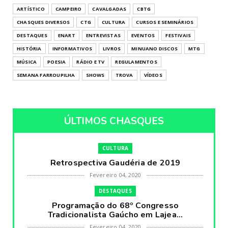
ARTÍSTICO
CAMPEIRO
CAVALGADAS
CBTG
CHASQUES DIVERSOS
CTG
CULTURA
CURSOS E SEMINÁRIOS
DESTAQUES
ENART
ENTREVISTAS
EVENTOS
FESTIVAIS
HISTÓRIA
INFORMATIVOS
LIVROS
MINUANO DISCOS
MTG
MÚSICA
POESIA
RÁDIO E TV
REGULAMENTOS
SEMANA FARROUPILHA
SHOWS
TROVA
VÍDEOS
ÚLTIMOS CHASQUES
CULTURA
Retrospectiva Gaudéria de 2019
Fevereiro 04, 2020
DESTAQUES
Programação do 68º Congresso
Tradicionalista Gaúcho em Lajea...
Fevereiro 04, 2020