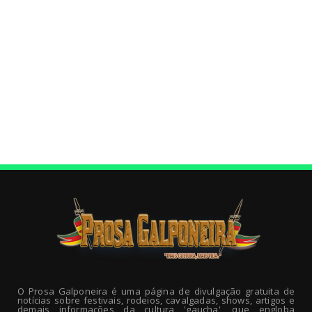
O Prosa Galponeira é uma página de divulgação gratuita de
notícias sobre festivais, rodeios, cavalgadas, shows, artigos e
demais informações da cultura 'gaucha', que engloba