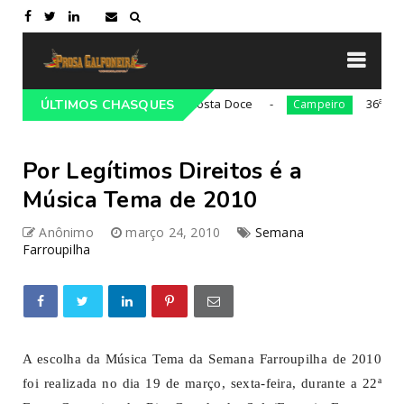
21ª Cavalgada Cultural da Costa Doce
36ª edição da
ÚLTIMOS CHASQUES
Campeiro
Por Legítimos Direitos é a
Música Tema de 2010
Anônimo
março 24, 2010
Semana
Farroupilha
A escolha da Música Tema da Semana Farroupilha de 2010
foi realizada no dia 19 de março, sexta-feira, durante a 22ª