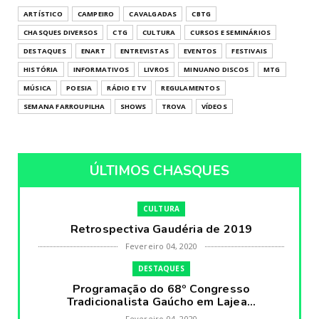
ARTÍSTICO
CAMPEIRO
CAVALGADAS
CBTG
CHASQUES DIVERSOS
CTG
CULTURA
CURSOS E SEMINÁRIOS
DESTAQUES
ENART
ENTREVISTAS
EVENTOS
FESTIVAIS
HISTÓRIA
INFORMATIVOS
LIVROS
MINUANO DISCOS
MTG
MÚSICA
POESIA
RÁDIO E TV
REGULAMENTOS
SEMANA FARROUPILHA
SHOWS
TROVA
VÍDEOS
ÚLTIMOS CHASQUES
CULTURA
Retrospectiva Gaudéria de 2019
Fevereiro 04, 2020
DESTAQUES
Programação do 68º Congresso
Tradicionalista Gaúcho em Lajea...
Fevereiro 04, 2020