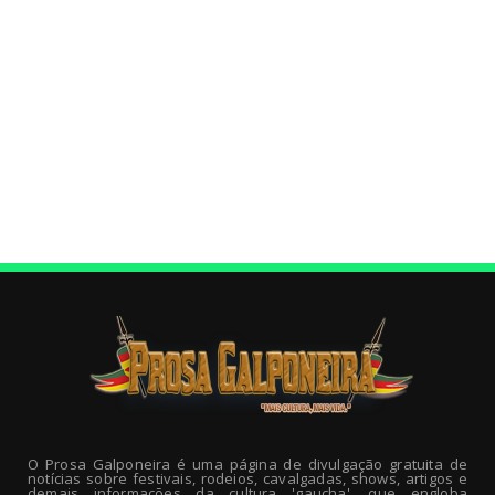
O Prosa Galponeira é uma página de divulgação gratuita de
notícias sobre festivais, rodeios, cavalgadas, shows, artigos e
demais informações da cultura 'gaucha', que engloba