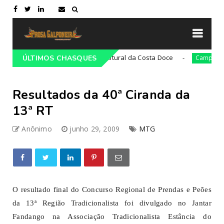
21ª Cavalgada Cultural da Costa Doce
36ª
ampeiro
ÚLTIMOS CHASQUES
Campeiro
Resultados da 40ª Ciranda da
13ª RT
Anônimo
junho 29, 2009
MTG
O resultado final do Concurso Regional de Prendas e Peões
da 13ª Região Tradicionalista foi divulgado no Jantar
Fandango na Associação Tradicionalista Estância do