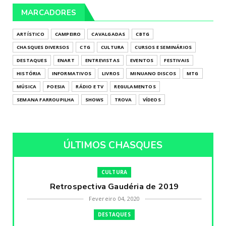
MARCADORES
ARTÍSTICO
CAMPEIRO
CAVALGADAS
CBTG
CHASQUES DIVERSOS
CTG
CULTURA
CURSOS E SEMINÁRIOS
DESTAQUES
ENART
ENTREVISTAS
EVENTOS
FESTIVAIS
HISTÓRIA
INFORMATIVOS
LIVROS
MINUANO DISCOS
MTG
MÚSICA
POESIA
RÁDIO E TV
REGULAMENTOS
SEMANA FARROUPILHA
SHOWS
TROVA
VÍDEOS
ÚLTIMOS CHASQUES
CULTURA
Retrospectiva Gaudéria de 2019
Fevereiro 04, 2020
DESTAQUES