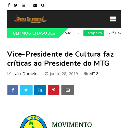
cionalista Gaúcho em Lajeado-RS
21ª Cavalgada Cult
ÚLTIMOS CHASQUES
Campeiro
Vice-Presidente de Cultura faz
críticas ao Presidente do MTG
Italo Dorneles
junho 28, 2019
MTG