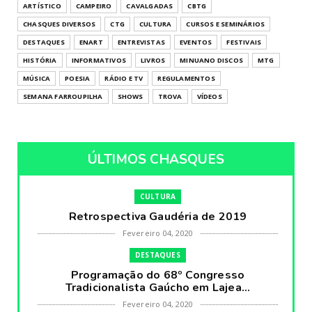
ARTÍSTICO
CAMPEIRO
CAVALGADAS
CBTG
CHASQUES DIVERSOS
CTG
CULTURA
CURSOS E SEMINÁRIOS
DESTAQUES
ENART
ENTREVISTAS
EVENTOS
FESTIVAIS
HISTÓRIA
INFORMATIVOS
LIVROS
MINUANO DISCOS
MTG
MÚSICA
POESIA
RÁDIO E TV
REGULAMENTOS
SEMANA FARROUPILHA
SHOWS
TROVA
VÍDEOS
ÚLTIMOS CHASQUES
CULTURA
Retrospectiva Gaudéria de 2019
Fevereiro 04, 2020
DESTAQUES
Programação do 68º Congresso
Tradicionalista Gaúcho em Lajea...
Fevereiro 04, 2020