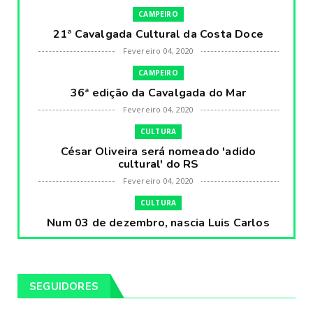
CAMPEIRO
21ª Cavalgada Cultural da Costa Doce
Fevereiro 04, 2020
CAMPEIRO
36ª edição da Cavalgada do Mar
Fevereiro 04, 2020
CULTURA
César Oliveira será nomeado 'adido
cultural' do RS
Fevereiro 04, 2020
CULTURA
Num 03 de dezembro, nascia Luis Carlos
Prestes, o Cavaleiro ...
Fevereiro 04, 2020
CULTURA
SEGUIDORES
Pintores da Temática Gauchesca - parte
VIII, por Léo Ribeir...