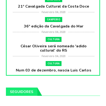
21ª Cavalgada Cultural da Costa Doce
Fevereiro 04, 2020
CAMPEIRO
36ª edição da Cavalgada do Mar
Fevereiro 04, 2020
CULTURA
César Oliveira será nomeado 'adido
cultural' do RS
Fevereiro 04, 2020
CULTURA
Num 03 de dezembro, nascia Luis Carlos
Prestes, o Cavaleiro ...
Fevereiro 04, 2020
CULTURA
SEGUIDORES
Pintores da Temática Gauchesca - parte
VIII, por Léo Ribeir...
Fevereiro 04, 2020