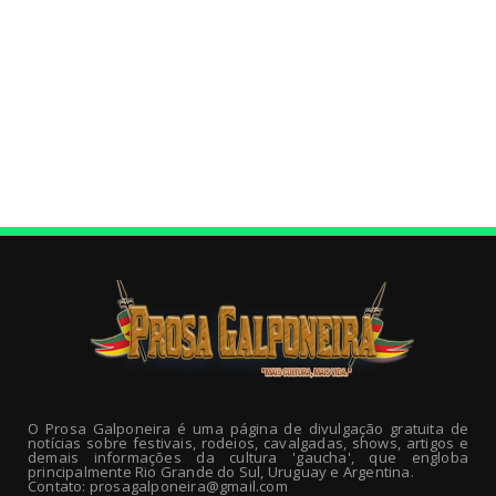
O Prosa Galponeira é uma página de divulgação gratuita de
notícias sobre festivais, rodeios, cavalgadas, shows, artigos e
demais informações da cultura 'gaucha', que engloba
principalmente Rio Grande do Sul, Uruguay e Argentina.
Contato: prosagalponeira@gmail.com