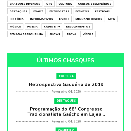
CHASQUES DIVERSOS
CTG
CULTURA
CURSOS E SEMINÁRIOS
DESTAQUES
ENART
ENTREVISTAS
EVENTOS
FESTIVAIS
HISTÓRIA
INFORMATIVOS
LIVROS
MINUANO DISCOS
MTG
MÚSICA
POESIA
RÁDIO E TV
REGULAMENTOS
SEMANA FARROUPILHA
SHOWS
TROVA
VÍDEOS
ÚLTIMOS CHASQUES
CULTURA
Retrospectiva Gaudéria de 2019
Fevereiro 04, 2020
DESTAQUES
Programação do 68º Congresso
Tradicionalista Gaúcho em Lajea...
Fevereiro 04, 2020
CAMPEIRO