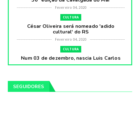
36ª edição da Cavalgada do Mar
Fevereiro 04, 2020
CULTURA
César Oliveira será nomeado 'adido
cultural' do RS
Fevereiro 04, 2020
CULTURA
Num 03 de dezembro, nascia Luis Carlos
Prestes, o Cavaleiro ...
Fevereiro 04, 2020
CULTURA
SEGUIDORES
Pintores da Temática Gauchesca - parte
VIII, por Léo Ribeir...
Fevereiro 04, 2020
CULTURA
Num dia 02 de janeiro de 1989 morria o
cantor missioneiro
Fevereiro 04, 2020