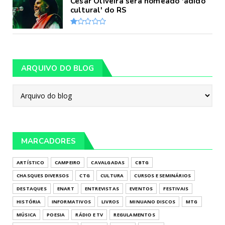
César Oliveira será nomeado 'adido
cultural' do RS
ARQUIVO DO BLOG
MARCADORES
ARTÍSTICO
CAMPEIRO
CAVALGADAS
CBTG
CHASQUES DIVERSOS
CTG
CULTURA
CURSOS E SEMINÁRIOS
DESTAQUES
ENART
ENTREVISTAS
EVENTOS
FESTIVAIS
HISTÓRIA
INFORMATIVOS
LIVROS
MINUANO DISCOS
MTG
MÚSICA
POESIA
RÁDIO E TV
REGULAMENTOS