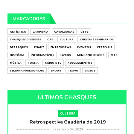
MARCADORES
ARTÍSTICO
CAMPEIRO
CAVALGADAS
CBTG
CHASQUES DIVERSOS
CTG
CULTURA
CURSOS E SEMINÁRIOS
DESTAQUES
ENART
ENTREVISTAS
EVENTOS
FESTIVAIS
HISTÓRIA
INFORMATIVOS
LIVROS
MINUANO DISCOS
MTG
MÚSICA
POESIA
RÁDIO E TV
REGULAMENTOS
SEMANA FARROUPILHA
SHOWS
TROVA
VÍDEOS
ÚLTIMOS CHASQUES
CULTURA
Retrospectiva Gaudéria de 2019
Fevereiro 04, 2020