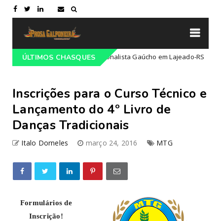
 do 68º Congresso Tradicionalista Gaúcho em Lajeado-RS
ÚLTIMOS CHASQUES
Campe
Inscrições para o Curso Técnico e
Lançamento do 4º Livro de
Danças Tradicionais
Italo Dorneles
março 24, 2016
MTG
Formulários de
Inscrição!