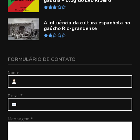
gaúcha - blog do Léo Ribeiro
A influência da cultura espanhola no
gaúcho Rio-grandense
FORMULÁRIO DE CONTATO
Nome
E-mail
*
Mensagem
*