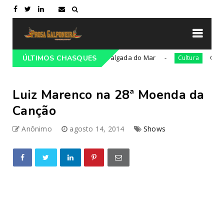
36ª edição da Cavalgada do Mar
César Oliv
ampeiro
ÚLTIMOS CHASQUES
Cultura
Luiz Marenco na 28ª Moenda da
Canção
Anônimo
agosto 14, 2014
Shows