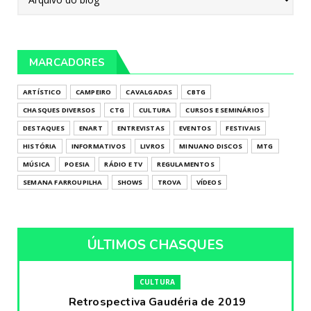
MARCADORES
ARTÍSTICO
CAMPEIRO
CAVALGADAS
CBTG
CHASQUES DIVERSOS
CTG
CULTURA
CURSOS E SEMINÁRIOS
DESTAQUES
ENART
ENTREVISTAS
EVENTOS
FESTIVAIS
HISTÓRIA
INFORMATIVOS
LIVROS
MINUANO DISCOS
MTG
MÚSICA
POESIA
RÁDIO E TV
REGULAMENTOS
SEMANA FARROUPILHA
SHOWS
TROVA
VÍDEOS
ÚLTIMOS CHASQUES
CULTURA
Retrospectiva Gaudéria de 2019