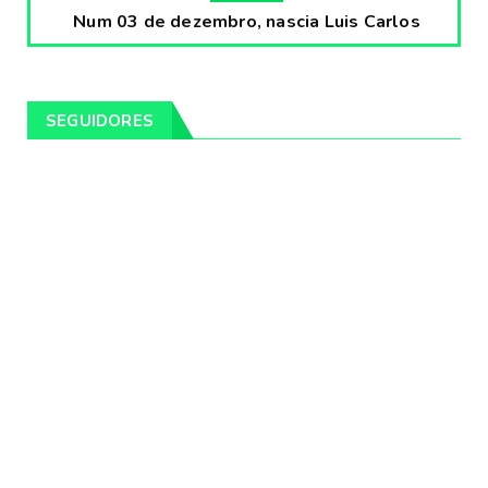
Num 03 de dezembro, nascia Luis Carlos
Prestes, o Cavaleiro ...
Fevereiro 04, 2020
CULTURA
SEGUIDORES
Pintores da Temática Gauchesca - parte
VIII, por Léo Ribeir...
Fevereiro 04, 2020
CULTURA
Num dia 02 de janeiro de 1989 morria o
cantor missioneiro
Fevereiro 04, 2020
CAMPEIRO
Pelotas será sede da Festa Campeira do
Rio Grande do Sul
Fevereiro 04, 2020
DESTAQUES
Os Fagundes farão 14 shows gratuitos nas
praias